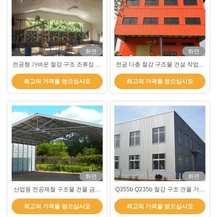
화면
화면
전공형 가벼운 철강 구조 조류집 젤
전공 다층 철강 구조물 건설 작업실
리화 철강 프레임 닭고기 큐프
벽돌 및 철강 건물
최고의 가격을 얻으십시오
최고의 가격을 얻으십시오
화면
화면
산업용 전공제철 구조물 건물 금속
Q355b Q235b 철강 구조 건물 가벼
차고 쉐드 날씨에 견딜 수 있습니다
운 철강 프레임 전공 건물
최고의 가격을 얻으십시오
최고의 가격을 얻으십시오