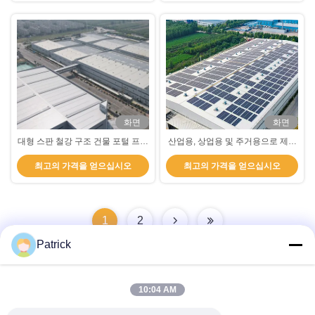
화면
화면
대형 스판 철강 구조 건물 포털 프레
산업용, 상업용 및 주거용으로 제작
임 전공 경사 철강 건설
된 부하를 운반하는 철강 구조 건물
최고의 가격을 얻으십시오
최고의 가격을 얻으십시오
1
2
Patrick
10:04 AM
빠른 연락