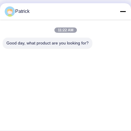
Patrick
11:22 AM
빠른 연락
Good day, what product are you looking for?
주소
제15번 장지안 도로, 핑두, 칭다오, 산둥
Tel
86-156-5310-0953
이메일
davidkxd@chinasteelstructure.cn
개인 정보 정책
|
사이트맵
| 중국 좋은 품질 철강 구조 건물 공급업