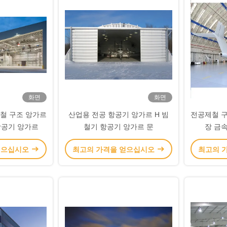
화면
화면
철 구조 앙가르
산업용 전공 항공기 앙가르 H 빔
전공제철 구
항공기 앙가르
철기 항공기 앙가르 문
장 금
얻으십시오
최고의 가격을 얻으십시오
최고의 