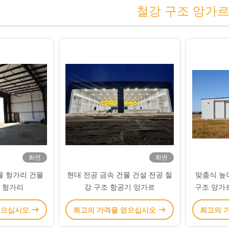
철강 구조 앙가
화면
화면
물 헝가리 건물
현대 전공 금속 건물 건설 전공 철
맞춤식 높이
 헝가리
강 구조 항공기 앙가르
구조 앙가
얻으십시오
최고의 가격을 얻으십시오
최고의 