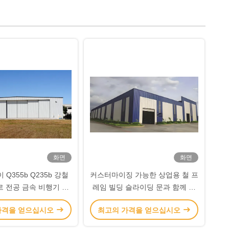
르
화면
화면
 Q355b Q235b 강철
커스터마이징 가능한 상업용 철 프
르 전공 금속 비행기 앙
레임 빌딩 슬라이딩 문과 함께 금
가르
속 앙가르 빌딩
가격을 얻으십시오
최고의 가격을 얻으십시오