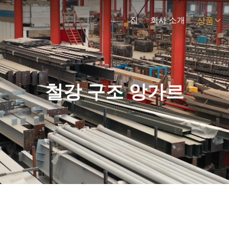
집
회사 소개
상품
철강 구조 앙가르