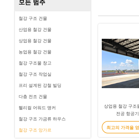
모든 범주
철강 구조 건물
산업용 철강 건물
상업용 철강 건물
농업용 철강 건물
철강 구조물 창고
철강 구조 작업실
프리 설계된 강철 빌딩
다층 전조 건물
상업용 철강 구조
헬리컬 어워드 앵커
전공 항공기
철강 구조 가금류 하우스
최고의 가격을 
철강 구조 앙가르