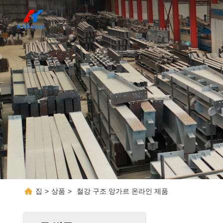
집
>
상품
>
철강 구조 앙가르 온라인 제품