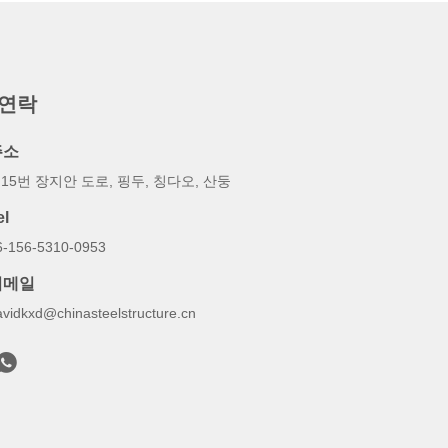
 연락
주소
15번 장지안 도로, 핑두, 칭다오, 산둥
el
6-156-5310-0953
이메일
avidkxd@chinasteelstructure.cn