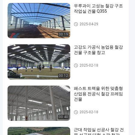
우루과이 고성능 철강 구조
작업실 건물 Q355
철강 구조 작업실
2025-04-29
00:19
고강도 가공식 농업용 철강
건물 구조물 창고
농업용 철강 건물
2025-02-18
00:12
패스트 트랙을 위한 맞춤형
산업용 전공식 철강 프레임
건물
산업용 철강 건물
2025-02-18
00:40
근대 작업실 선공사 철강 건