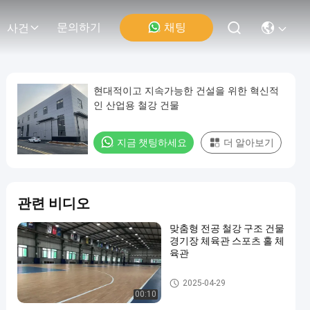
채팅
문의하기
사건
현대적이고 지속가능한 건설을 위한 혁신적
인 산업용 철강 건물
지금 챗팅하세요
더 알아보기
관련 비디오
맞춤형 전공 철강 구조 건물
경기장 체육관 스포츠 홀 체
육관
철강 구조 건물
2025-04-29
00:10