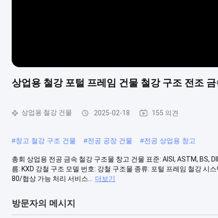
상업용 철강 포털 프레임 건물 철강 구조 전조 금
상업용 철강 건물
2025-02-18
155 의견
#
창고 철강 구조 건물
#
전공 공장 건물
#
전공 상업용 창고
총회 상업용 전공 금속 철강 구조물 창고 건물 표준: AISI, ASTM, BS, DIN
름: KXD 강철 구조 모델 번호: 강철 구조물 종류: 포털 프레임 철강 시스
80/협상 가능 처리 서비스...
더보기
방문자의 메시지