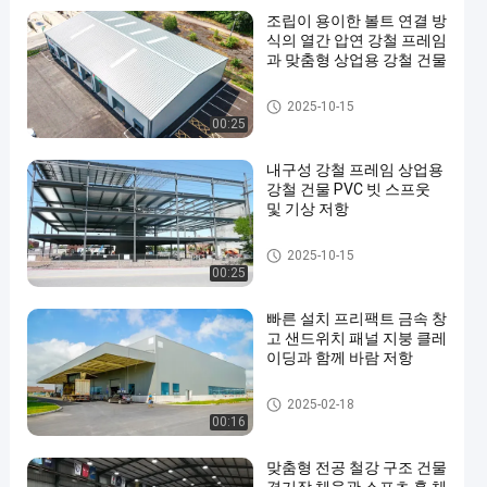
조립이 용이한 볼트 연결 방
식의 열간 압연 강철 프레임
과 맞춤형 상업용 강철 건물
상업용 철강 건물
2025-10-15
00:25
내구성 강철 프레임 상업용
강철 건물 PVC 빗 스프웃
및 기상 저항
상업용 철강 건물
2025-10-15
00:25
빠른 설치 프리팩트 금속 창
고 샌드위치 패널 지붕 클레
이딩과 함께 바람 저항
철강 구조 작업실
2025-02-18
00:16
맞춤형 전공 철강 구조 건물