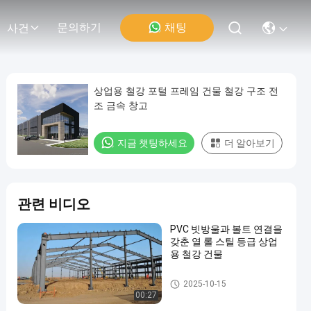
채팅
문의하기
사건
상업용 철강 포털 프레임 건물 철강 구조 전
조 금속 창고
지금 챗팅하세요
더 알아보기
관련 비디오
PVC 빗방울과 볼트 연결을
갖춘 열 롤 스틸 등급 상업
용 철강 건물
상업용 철강 건물
2025-10-15
00:27