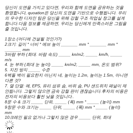
당신이 도면을 가지고 있다면, 우리와 함께 도면을 공유하는 것을
환영합니다, quoation은 당신의 도면을 기반으로 수행됩니다. 우리
의 우수한 디자인 팀은 당신을 위해 강철 구조 작업실 창고를 설계
합니다.다음 정보를 제공하면, 우리는 당신에게 만족스러운 그림을
줄 것입니다.
1장소 (어디에 건설될 것인가?)
2크기: 길이 * 너비 * 에브 높이 _______ mm * _______ mm *
_______ mm
3바람 부하 (최대. 바람 속도) _____ kn/m2, _____ km/h, _____
m/s
4. 눈 부하 (최대 눈 높이) _____ kn/m2, _____ mm, 온도 범위?
5. 지진 방지 _____ 수준
6벽돌 벽이 필요한지 아닌지 네, 높이는 1.2m, 높이는 1.5m, 아니면
다른 것?
7. 열 단열: 예, EPS, 유리 섬유 솜, 바위 솜, PU 샌드위치 패널이 제
안됩니다. 그렇지 않으면 금속 강철 판이 괜찮습니다.후자의 비용은
전자의 비용보다 훨씬 낮을 것입니다..
8문 수 & 크기 _____ 단위, _____ (폭) mm * _____ (높이) mm
9창문 수와 크기는 _____ 단위, _____ (폭) mm * _____ (높이)
mm
10크레인 필요 없거나 그렇지 않은 경우 _____ 단위, 최대