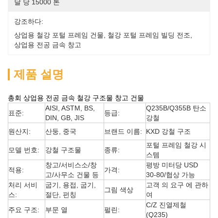
달 당 15000 톤
강조하다:
상업용 철강 포털 프레임 건물
, 
철강 포털 프레임 빌딩 전조
, 
상업용 전공 금속 창고
제품 설명
총회 상업용 전공 금속 철강 구조물 창고 건물
AISI, ASTM, BS,
Q235B/Q355B 탄소
표준:
등급:
DIN, GB, JIS
강철
원산지:
산둥, 중국
브랜드 이름:
KXD 강철 구조
포털 프레임 철강 시
모델 번호:
강철 구조물
종류:
스템
창고/서비스소/창
평방 미터당 USD
적용:
가격:
고/사무소 건물 등
30-80/협상 가능
처리 서비
굽기, 용접, 굽기,
고객 의 요구 에 관하
그림 색상
스:
절단, 펀칭
여
C/Z 진열제철
주요 구조:
부문 열
펄린:
(Q235)