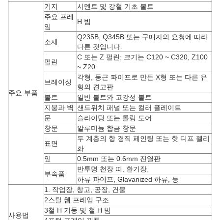
기지
시멘트 및 강철 기초 볼트
주요 프레
H 빔
임
Q235B, Q345B 또는 구매자의 요청에 따라
소재
다른 것입니다.
C 또는 Z 펄린: 크기는 C120 ~ C320, Z100
펄린
~ Z20
각형, 둥근 파이프로 만든 X형 또는 다른 유
브레이싱
형의 견고판
주요 부품
볼트
일반 볼트와 고강성 볼트
지붕과 벽
샌드위치 패널 또는 컬러 플레이트
문
슬라이딩 또는 롤링 도어
창문
알루미늄 합금 창문
두 계층의 항 경직 페인팅 또는 핫 디프 젤리
표면
화
잎
0.5mm 또는 0.6mm 진열판
반투명 천장 띠, 환기장,
부속품
하류 파이프, Glavanized 하류, 등
1. 작업장, 창고, 공장, 건물
2스틸 웹 프레임 구조
3철 H 기둥 및 철 H 빔
사용법