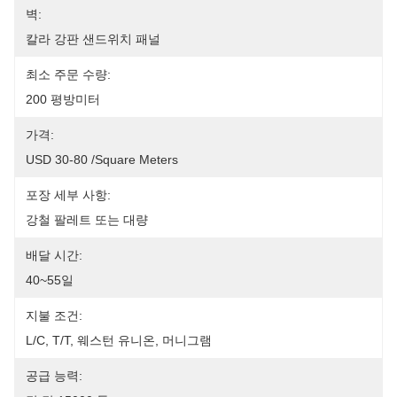
벽:
칼라 강판 샌드위치 패널
최소 주문 수량:
200 평방미터
가격:
USD 30-80 /square Meters
포장 세부 사항:
강철 팔레트 또는 대량
배달 시간:
40~55일
지불 조건:
L/C, T/T, 웨스턴 유니온, 머니그램
공급 능력: