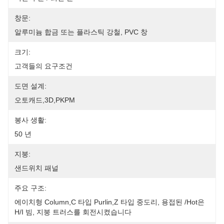
창문:
알루미늄 합금 또는 플라스틱 강철, PVC 창
크기:
고객들의 요구조건
도면 설계:
오토캐드,3D,PKPM
봉사 생활:
50 년
지붕:
샌드위치 패널
주요 구조:
에이치형 Column,C 타입 Purlin,Z 타입 중도리, 용접된 /hot은 
H/I 빔, 지붕 트러스를 회전시켰습니다