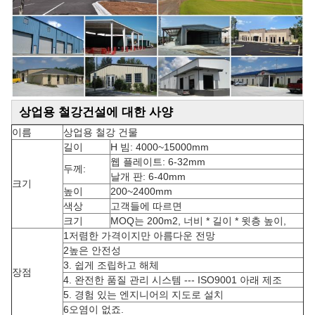
상업용 철강건설에 대한 사양
이름
상업용 철강 건물
길이
H 빔: 4000~15000mm
웹 플레이트: 6-32mm
두께:
날개 판: 6-40mm
크기
높이
200~2400mm
색상
고객들에 따르면
크기
MOQ는 200m2, 너비 * 길이 * 윗층 높이,
1저렴한 가격이지만 아름다운 전망
2높은 안전성
3. 쉽게 조립하고 해체
장점
4. 완전한 품질 관리 시스템 --- ISO9001 아래 제조
5. 경험 있는 엔지니어의 지도로 설치
6오염이 없죠.