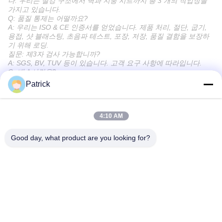
다. 우리는 철강 구조에서 벽과 지붕 시트까지 총 3 개의 작업장을
가지고 있습니다.
Q: 품질 통제는 어떨까요?
A: 우리는 ISO & CE 인증서를 얻었습니다. 제품 처리, 절단, 굽기,
용접, 샷 블래스팅, 초음파 테스트, 포장, 저장, 품질 결함을 보장하
기 위해 로딩.
질문: 제3자 검사 가능합니까?
A: SGS, BV, TUV 등이 있습니다. 고객 요구 사항에 따라입니다.
Q: 배송시간은?
A: 일반적으로 30-45 일 이내에, 그것은 주문량에 따라, 부분 배송은
Patrick
큰 주문에 허용됩니다.
Q: 설치는 어떨까요?
A: 우리는 상세한 설치 도면을 제공 할 것입니다, 감독자가 설치를
4:10 AM
안내 할 수 있습니다. 우리는 어떤 종류의 프로젝트에 대해 풀 열쇠
작업을 할 수 있습니다.
Q: 당신이 공급하는 제품이 우리가 원하는 것과 정확히 일치하는지
Good day, what product are you looking for?
어떻게 보장합니까?
A: 판매 및 엔지니어 팀은 주문하기 전에 귀하의 요구 사항에 따라
적절한 솔루션을 제공합니다. 제안 도면, 상점 도면, 3D 도면, 재료
사진,완성된 프로젝트 사진이 있습니다., 우리가 제공한 솔루션을
깊이 이해하는 데 도움이 될 것입니다.