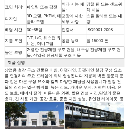
벽과 지붕 패
강철 판 또는 샌드위
표면 처리:
페인팅 또는 감전
널:
치 패널
3D 모델, PKPM, 테
포장에 대한
스틸 팔레트 또는 대
디자인
클라 모델
세부 사항
량
배달 시간
30~55일
인증서:
ISO9001:2008
T/T, L/C, 웨스턴 유
지불 조건
공급 능력
월 15000 톤
니온, 머니그램
저렴한 전공제철 구조 건물, 내구성 전공제철 구조 건
높은 조명
물, 산업용 전공제철 구조 건물
제품 설명
상업용 철강 구조 건물은 H 빔, C 펄라인, Z 펄라인 철강 구성 요소
를 연결하여 주요 프레임에 의해 형성됩니다.지붕과 벽은 창문과 문
과 같은 다른 구성 요소와 함께 다양한 패널을 사용합니다.철강 건
물의 장점은 넓은 범위를, 높은 강도, 가벼운 무게, 저렴한 비용, 온
도 보호, 에너지 절약, 아름다운 외관, 짧은 건설 시간,단열의 좋은
효과, 긴 사용 기간, 공간 효율, 좋은 지진 성능, 유연한 레이아웃, 등