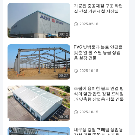
가공된 중공제철 구조 작업
실 건설 가연제철 저장실
철강 구조물 창고
2025-02-18
00:12
PVC 빗방울과 볼트 연결을
갖춘 열 롤 스틸 등급 상업
용 철강 건물
상업용 철강 건물
2025-10-15
00:27
조립이 용이한 볼트 연결 방
식의 열간 압연 강철 프레임
과 맞춤형 상업용 강철 건물
상업용 철강 건물
2025-10-15
00:25
내구성 강철 프레임 상업용