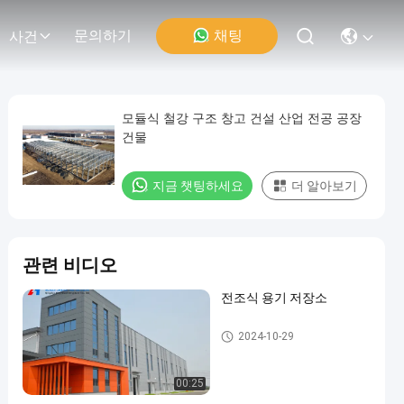
채팅
문의하기
사건
모듈식 철강 구조 창고 건설 산업 전공 공장
건물
지금 챗팅하세요
더 알아보기
관련 비디오
전조식 용기 저장소
철강 구조물 창고
2024-10-29
00:25