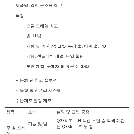
제품명: 강철 구조물 창고
특징:
스틸 프레임 창고
빔: H 빔
지붕 및 벽 천장: EPS, 유리 울, 바위 울, PU
지붕: 샌드위치 패널, 단일 철판
도면 계획: 구매자 의 요구 에 따라
자동화 된 창고 솔루션
지능형 창고 관리 시스템
주문제조 철강 제조
항목
소재
설명 및 표면 공정
Q235 또
H 섹션 스틸 중 회색 페인
기둥 및 빔
는 Q355
트 두 장
주 철 프레
임