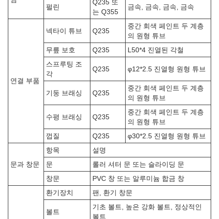
Q235 또
펄린
금속, 금속, 금속, 금속
는 Q355
중간 회색 페인트 두 계층
넥타이 튜브
Q235
의 원형 튜브
무릎 보호
Q235
L50*4 진열된 각철
스프루팅 조
Q235
φ12*2.5 진열형 원형 튜브
각
연결 부품
중간 회색 페인트 두 계층
기둥 브래싱
Q235
의 원형 튜브
중간 회색 페인트 두 계층
수평 브래싱
Q235
의 원형 튜브
껍질
Q235
φ30*2.5 진열형 원형 튜브
항목
설명
문과 창문
문
롤러 셔터 문 또는 슬라이딩 문
창문
PVC 창 또는 알루미늄 합금 창
환기장치
팬, 환기 창문
기초 볼트, 높은 강화 볼트, 정상적인
볼트
볼트