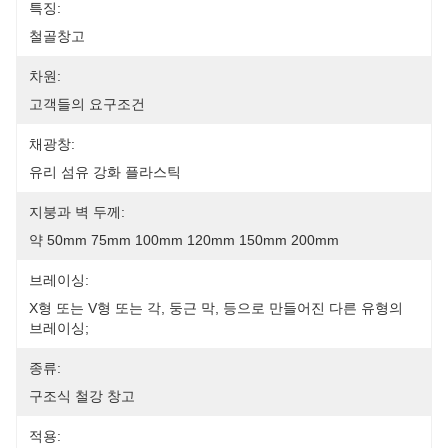
특징:
철골창고
차원:
고객들의 요구조건
채광창:
유리 섬유 강화 플라스틱
지붕과 벽 두께:
약 50mm 75mm 100mm 120mm 150mm 200mm
브레이싱:
X형 또는 V형 또는 각, 둥근 막, 등으로 만들어진 다른 유형의 
브레이싱;
종류:
구조식 철강 창고
적용: