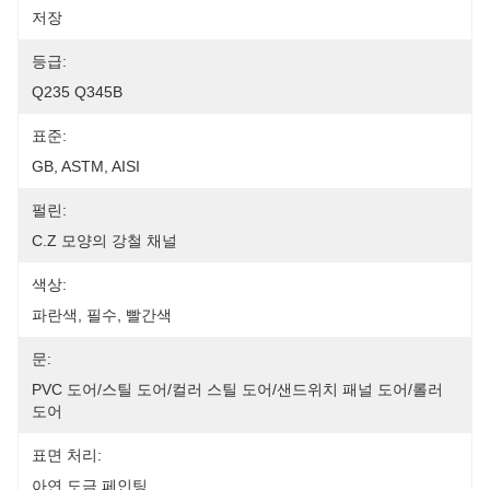
저장
등급:
Q235 Q345B
표준:
GB, ASTM, AISI
펄린:
C.Z 모양의 강철 채널
색상:
파란색, 필수, 빨간색
문:
PVC 도어/스틸 도어/컬러 스틸 도어/샌드위치 패널 도어/롤러 
도어
표면 처리:
아연 도금 페인팅