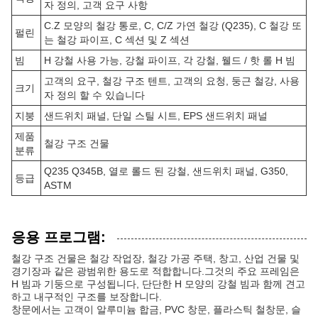
자 정의, 고객 요구 사항
C.Z 모양의 철강 통로, C, C/Z 가연 철강 (Q235), C 철강 또
펄린
는 철강 파이프, C 섹션 및 Z 섹션
빔
H 강철 사용 가능, 강철 파이프, 각 강철, 웰드 / 핫 롤 H 빔
고객의 요구, 철강 구조 텐트, 고객의 요청, 둥근 철강, 사용
크기
자 정의 할 수 있습니다
지붕
샌드위치 패널, 단일 스틸 시트, EPS 샌드위치 패널
제품
철강 구조 건물
분류
Q235 Q345B, 열로 롤드 된 강철, 샌드위치 패널, G350,
등급
ASTM
응용 프로그램:
철강 구조 건물은 철강 작업장, 철강 가공 주택, 창고, 산업 건물 및
경기장과 같은 광범위한 용도로 적합합니다.그것의 주요 프레임은
H 빔과 기둥으로 구성됩니다, 단단한 H 모양의 강철 빔과 함께 견고
하고 내구적인 구조를 보장합니다.
창문에서는 고객이 알루미늄 합금, PVC 창문, 플라스틱 철창문, 슬