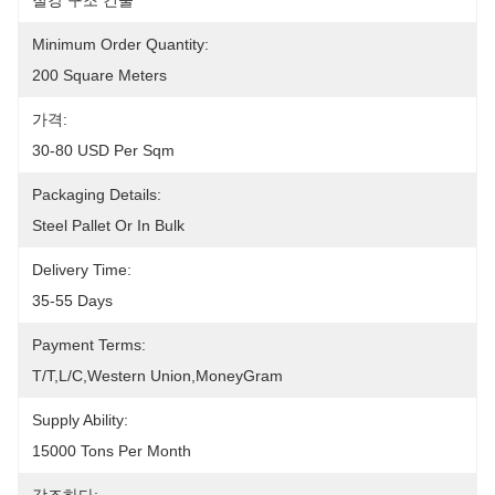
철강 구조 건물
Minimum Order Quantity:
200 Square Meters
가격:
30-80 USD Per Sqm
Packaging Details:
Steel Pallet Or In Bulk
Delivery Time:
35-55 Days
Payment Terms:
T/T,L/C,Western Union,MoneyGram
Supply Ability:
15000 Tons Per Month