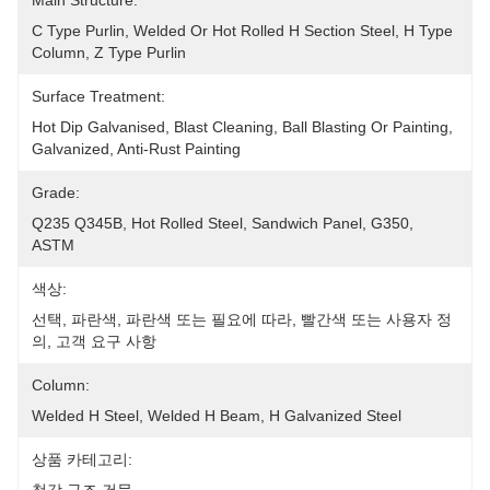
Main Structure:
C Type Purlin, Welded Or Hot Rolled H Section Steel, H Type 
Column, Z Type Purlin
Surface Treatment:
Hot Dip Galvanised, Blast Cleaning, Ball Blasting Or Painting, 
Galvanized, Anti-Rust Painting
Grade:
Q235 Q345B, Hot Rolled Steel, Sandwich Panel, G350, 
ASTM
색상:
선택, 파란색, 파란색 또는 필요에 따라, 빨간색 또는 사용자 정
의, 고객 요구 사항
Column:
Welded H Steel, Welded H Beam, H Galvanized Steel
상품 카테고리: