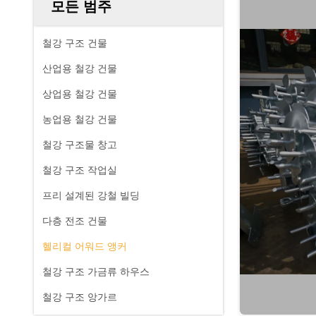
모든 범주
철강 구조 건물
산업용 철강 건물
상업용 철강 건물
농업용 철강 건물
철강 구조물 창고
철강 구조 작업실
프리 설계된 강철 빌딩
다층 전조 건물
헬리컬 어워드 앵커
철강 구조 가금류 하우스
철강 구조 앙가르