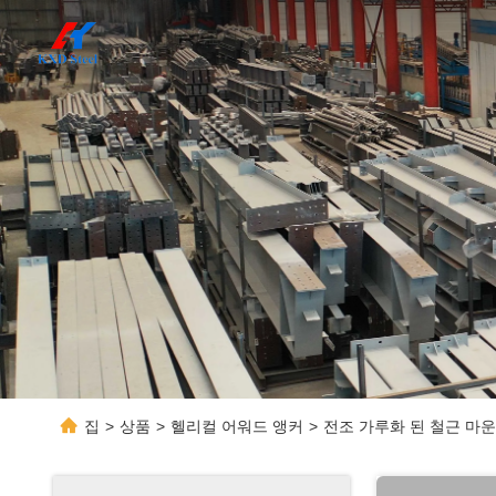
집
>
상품
>
헬리컬 어워드 앵커
>
전조 가루화 된 철근 마운