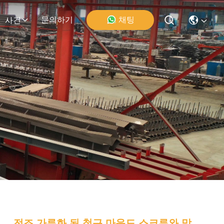
채팅
문의하기
사건
전조 가루화 된 철근 마운드 스크루와 맞