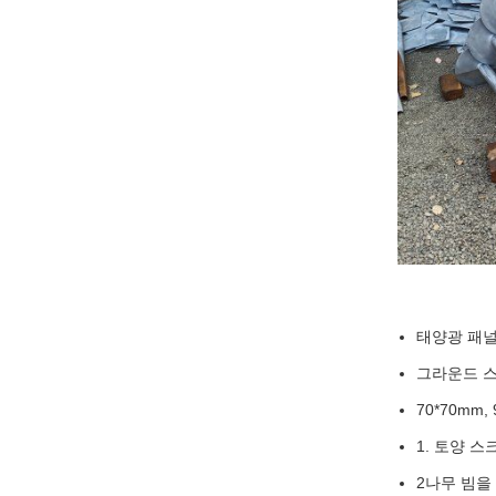
태양광 패널
그라운드 스
70*70mm,
1. 토양 
2나무 빔을 