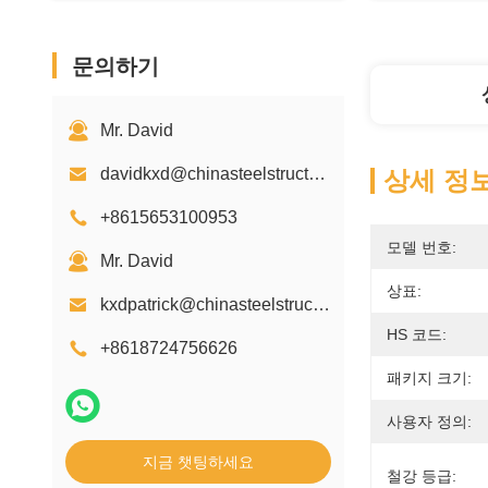
문의하기
Mr. David
davidkxd@chinasteelstructure.cn
상세 정
+8615653100953
모델 번호:
Mr. David
상표:
kxdpatrick@chinasteelstructure.cn
HS 코드:
+8618724756626
패키지 크기:
사용자 정의:
지금 챗팅하세요
철강 등급: