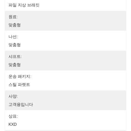
파일 지상 브래킷
원료:
맞춤형
나선:
맞춤형
샤프트:
맞춤형
운송 패키지:
스틸 파렛트
사양:
고객용입니다
상표:
KXD