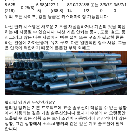
8.625
6.58
(
42
27.1
8/10/12/
3/8 또는
3/5/7/1
3/5/7/1
0.25(6)
(219)
.5
)
((68.8)
14
1/2
0
0
위의 모든 사이즈, 강철 등급은 커스터마이징 가능합니다.
나선 안커 시스템은 새로운 기초를 재설립하거나 기존의 것을 복원
하는 데 사용될 수 있습니다. 나선 기초 안커는 등대, 도로, 철도, 통
신,그리고 많은 다른 사업에서 빠른 설치 또는 구조가 필요한 현존
하는 건설에 가까운증거, 유지 구조, 다른 일반적인 장소 사용, 그들
은 압축에 적합하기 때문에 튼튼한 부하 외에도.
헬리컬 앵커란 무엇인가요?
헬리컬 앵커는 기본 프로젝트에 표준 솔루션이 적용될 수 없는 상황
에서 사용되는 깊은 기초 솔루션입니다.토대가 수분에 더 오랫동안
노출될 수 있는 상황 또는 토양 조건이 사용하기에 정상적이지 않은
상황, 그런 상황에서 Helical 앵커와 같은 깊은 기초 솔루션이 필요
합니다