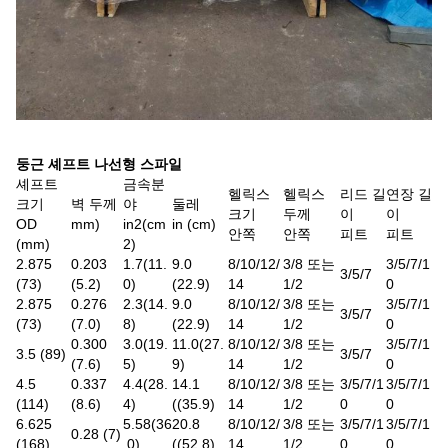
둥근 셰프트 나선형 스파일
셰프트
금속분
헬릭스
헬릭스
리드 길
연장 길
크기
벽 두께
야
둘레
크기
두께
이
이
OD
mm)
in2
(
cm
in (cm)
안쪽
안쪽
피트
피트
(mm)
2
)
2.875
0.203
1.7
(
11.
9.0
8/10/12/
3/8 또는
3/5/7/1
3/5/7
(73)
(5.2)
0
)
(22.9)
14
1/2
0
2.875
0.276
2.3
(
14.
9.0
8/10/12/
3/8 또는
3/5/7/1
3/5/7
(73)
(7.0)
8
)
(22.9)
14
1/2
0
0.300
3.0
(
19.
11.0(27.
8/10/12/
3/8 또는
3/5/7/1
3.5 (89)
3/5/7
(7.6)
5
)
9)
14
1/2
0
4.5
0.337
4.4
(
28.
14.1
8/10/12/
3/8 또는
3/5/7/1
3/5/7/1
(114)
(8.6)
4
)
((35.9)
14
1/2
0
0
6.625
5.58
(
36
20.8
8/10/12/
3/8 또는
3/5/7/1
3/5/7/1
0.28 (7)
(168)
.0
)
((52.8)
14
1/2
0
0