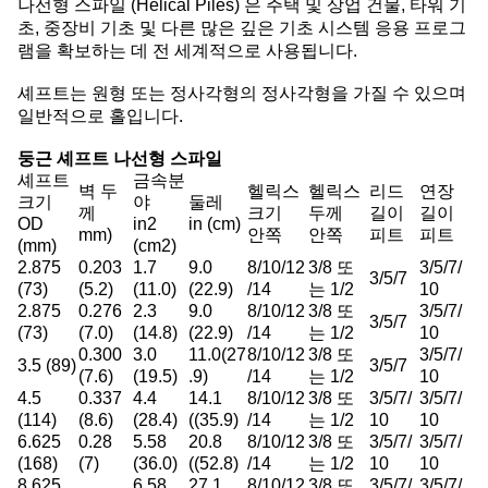
나선형 스파일 (Helical Piles) 은 주택 및 상업 건물, 타워 기
초, 중장비 기초 및 다른 많은 깊은 기초 시스템 응용 프로그
램을 확보하는 데 전 세계적으로 사용됩니다.
셰프트는 원형 또는 정사각형의 정사각형을 가질 수 있으며
일반적으로 홀입니다.
둥근 셰프트 나선형 스파일
셰프트
금속분
벽 두
헬릭스
헬릭스
리드
연장
크기
야
둘레
께
크기
두께
길이
길이
OD
in2
in (cm)
mm)
안쪽
안쪽
피트
피트
(mm)
(cm2)
2.875
0.203
1.7
9.0
8/10/12
3/8 또
3/5/7/
3/5/7
(73)
(5.2)
(11.0)
(22.9)
/14
는 1/2
10
2.875
0.276
2.3
9.0
8/10/12
3/8 또
3/5/7/
3/5/7
(73)
(7.0)
(14.8)
(22.9)
/14
는 1/2
10
0.300
3.0
11.0(27
8/10/12
3/8 또
3/5/7/
3.5 (89)
3/5/7
(7.6)
(19.5)
.9)
/14
는 1/2
10
4.5
0.337
4.4
14.1
8/10/12
3/8 또
3/5/7/
3/5/7/
(114)
(8.6)
(28.4)
((35.9)
/14
는 1/2
10
10
6.625
0.28
5.58
20.8
8/10/12
3/8 또
3/5/7/
3/5/7/
(168)
(7)
(36.0)
((52.8)
/14
는 1/2
10
10
8.625
6.58
27.1
8/10/12
3/8 또
3/5/7/
3/5/7/