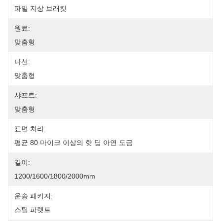
파일 지상 브래킷
원료:
맞춤형
나선:
맞춤형
샤프트:
맞춤형
표면 처리:
평균 80 마이크 이상의 핫 딥 아연 도금
길이:
1200/1600/1800/2000mm
운송 패키지:
스틸 파렛트