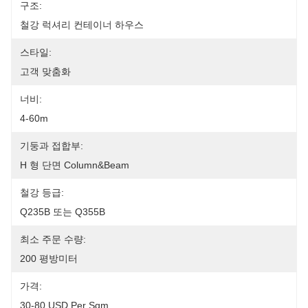
구조:
철강 럭셔리 컨테이너 하우스
스타일:
고객 맞춤화
너비:
4-60m
기둥과 접합부:
H 형 단면 Column&Beam
철강 등급:
Q235B 또는 Q355B
최소 주문 수량:
200 평방미터
가격:
30-80 USD Per Sqm