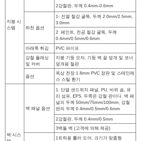
2강철판, 두께 0.4mm-0.6mm
1- 진열 철강 굴뚝, 두께 2.0mm/2.5mm,
지붕 시
3.0mm
스템
하천 옵션
2. 페인트, 전공 철강 굴뚝, 두께
0.4mm/0.5mm/0.6mm
아래쪽 튀김
PVC 파이프
강철 플래싱
지붕 기둥 모자, 기둥 벽 끝 덮개 및 코너
및 커버
덮개용 철판
옥상 천장 1.8mm PVC 장판 및 스테인레
옵션
스 스틸 환기
1. 단열 샌드위치 패널, PU, 바위 솜, 유
리 섬유, EPS. 두쪽은 강철 판이다. 벽 패
널의 두께 50mm/75mm/100mm, 강철
벽 패널 옵션
판의 두께 0.4mm/0.5mm/0.6mm
2강철판, 두께 0.4mm/0.5mm
3벽돌 벽 (고객에 의해 제공)
벽 시스
1트럭용 롤러 도어, 크기가 맞춤형