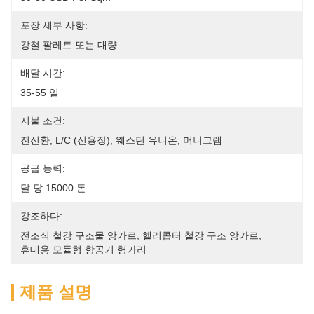
포장 세부 사항:
강철 팔레트 또는 대량
배달 시간:
35-55 일
지불 조건:
전신환, L/C (신용장), 웨스턴 유니온, 머니그램
공급 능력:
달 당 15000 톤
강조하다:
전조식 철강 구조물 앙가르
, 
헬리콥터 철강 구조 앙가르
, 
휴대용 모듈형 항공기 헝가리
제품 설명