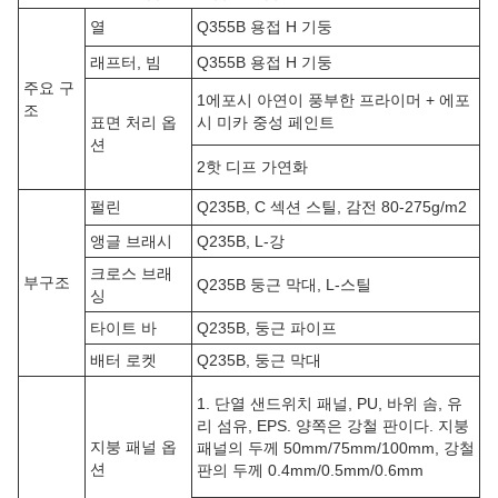
열
Q355B 용접 H 기둥
래프터, 빔
Q355B 용접 H 기둥
주요 구
1에포시 아연이 풍부한 프라이머 + 에포
조
표면 처리 옵
시 미카 중성 페인트
션
2핫 디프 가연화
펄린
Q235B, C 섹션 스틸, 감전 80-275g/m2
앵글 브래시
Q235B, L-강
크로스 브래
부구조
Q235B 둥근 막대, L-스틸
싱
타이트 바
Q235B, 둥근 파이프
배터 로켓
Q235B, 둥근 막대
1. 단열 샌드위치 패널, PU, 바위 솜, 유
리 섬유, EPS. 양쪽은 강철 판이다. 지붕
지붕 패널 옵
패널의 두께 50mm/75mm/100mm, 강철
션
판의 두께 0.4mm/0.5mm/0.6mm