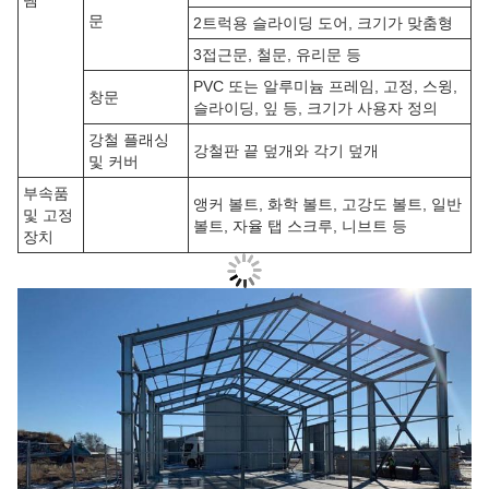
템
문
2트럭용 슬라이딩 도어, 크기가 맞춤형
3접근문, 철문, 유리문 등
PVC 또는 알루미늄 프레임, 고정, 스윙,
창문
슬라이딩, 잎 등, 크기가 사용자 정의
강철 플래싱
강철판 끝 덮개와 각기 덮개
및 커버
부속품
앵커 볼트, 화학 볼트, 고강도 볼트, 일반
및 고정
볼트, 자율 탭 스크루, 니브트 등
장치