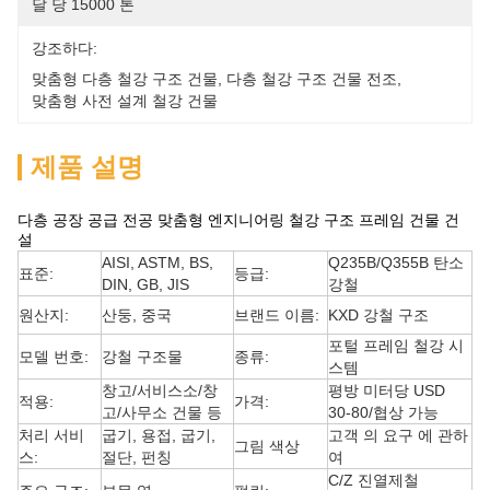
달 당 15000 톤
강조하다:
맞춤형 다층 철강 구조 건물
, 
다층 철강 구조 건물 전조
, 
맞춤형 사전 설계 철강 건물
제품 설명
다층 공장 공급 전공 맞춤형 엔지니어링 철강 구조 프레임 건물 건
설
AISI, ASTM, BS,
Q235B/Q355B 탄소
표준:
등급:
DIN, GB, JIS
강철
원산지:
산둥, 중국
브랜드 이름:
KXD 강철 구조
포털 프레임 철강 시
모델 번호:
강철 구조물
종류:
스템
창고/서비스소/창
평방 미터당 USD
적용:
가격:
고/사무소 건물 등
30-80/협상 가능
처리 서비
굽기, 용접, 굽기,
고객 의 요구 에 관하
그림 색상
스:
절단, 펀칭
여
C/Z 진열제철