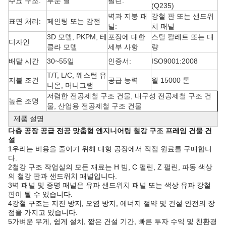
주요 구조:
부문 열
펄린:
(Q235)
벽과 지붕 패
강철 판 또는 샌드위
표면 처리:
페인팅 또는 감전
널:
치 패널
3D 모델, PKPM, 테
포장에 대한
스틸 팔레트 또는 대
디자인
클라 모델
세부 사항
량
배달 시간
30~55일
인증서:
ISO9001:2008
T/T, L/C, 웨스턴 유
지불 조건
공급 능력
월 15000 톤
니온, 머니그램
저렴한 전공제철 구조 건물, 내구성 전공제철 구조 건
높은 조명
물, 산업용 전공제철 구조 건물
제품 설명
다층 공장 공급 전공 맞춤형 엔지니어링 철강 구조 프레임 건물 건
설
1우리는 비용을 줄이기 위해 대형 공장에서 직접 원료를 구매합니
다.
2철강 구조 작업실의 모든 재료는 H 빔, C 펄린, Z 펄린, 파동 색상
의 철강 판과 샌드위치 패널입니다.
3벽 패널 및 증명 패널은 유파 샌드위치 패널 또는 색상 유파 강철
판이 될 수 있습니다.
4강철 구조는 지진 방지, 오염 방지, 에너지 절약 및 건설 안전의 장
점을 가지고 있습니다.
5가벼운 무게, 쉽게 설치, 짧은 건설 기간, 빠른 투자 수익 및 친환경