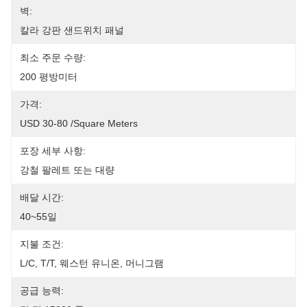
벽:
칼라 강판 샌드위치 패널
최소 주문 수량:
200 평방미터
가격:
USD 30-80 /square Meters
포장 세부 사항:
강철 팔레트 또는 대량
배달 시간:
40~55일
지불 조건:
L/C, T/T, 웨스턴 유니온, 머니그램
공급 능력: