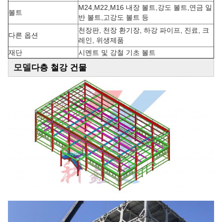
M24,M22,M16 내장 볼트,강도 볼트,연금 일
볼트
반 볼트,고강도 볼트 등
천장판, 천장 환기장, 하강 파이프, 진료, 크
다른 옵션
레인, 위생제품
재단
시멘트 및 강철 기초 볼트
다층 철강 건물
모델