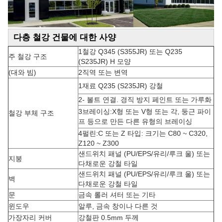
다층 철강 건물에 대한 사양
1철강 Q345 (S355JR) 또는 Q235
주 철강 구조
(S235JR) H 모양
(대와 빔)
2직역 또는 변역
1재료 Q235 (S235JR) 강철
2- 볼트 연결. 경직 방지 페인트 또는 가루화
3브레이싱:X형 또는 V형 또는 각, 둥근 파이
철강 부체 구조
프 등으로 만든 다른 유형의 브레이싱
4펄린:C 또는 Z 타입: 크기는 C80 ~ C320,
Z120 ~ Z300
샌드위치 패널 (PU/EPS/유리/루크 울) 또는
지붕
다채로운 강철 타일
샌드위치 패널 (PU/EPS/유리/루크 울) 또는
벽
다채로운 강철 타일
문
금속 롤러 셔터 또는 기타
윈도우
알루, 금속 창이나 다른 것
가장자리 커버
강철판 0.5mm 두께