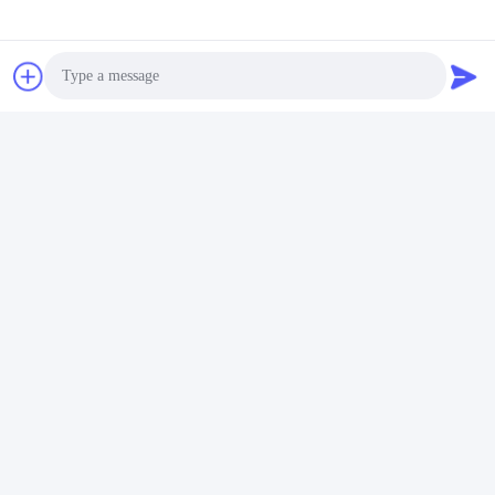
디자인 지원
우리는 AUTOCAD, PKPM, 3D3S, SAP2000, TSSD, Tekla
Structures (Steel) 및 3DS MAX와 같은 현대적인 디자인 소프트
웨어를 사용하여 포괄적인 디자인 및 세부 서비스를 제공합니
다.
우리의 팀은 전문적이고 빠른 응답을 제공합니다, 모든 스케치
Photo
디자인과 계획이
무상
가장 높은 기준에 따라 실행됩니다.
Video Call
Audio Call