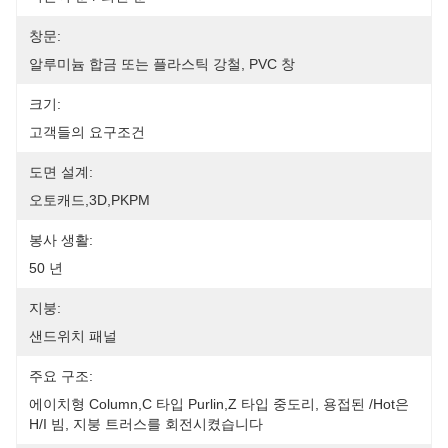
창문:
알루미늄 합금 또는 플라스틱 강철, PVC 창
크기:
고객들의 요구조건
도면 설계:
오토캐드,3D,PKPM
봉사 생활:
50 년
지붕:
샌드위치 패널
주요 구조:
에이치형 Column,C 타입 Purlin,Z 타입 중도리, 용접된 /hot은 
H/I 빔, 지붕 트러스를 회전시켰습니다