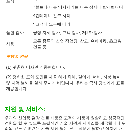
고로 사용될 수 있습니다.원자재또한 식품, 전자제품, 자동차 등 다
양한 산업의 제조 공장으로 사용될 수 있습니다.건물은 생산용 작업
장으로 사용될 수 있습니다., 수리 및 유지보수
KXD 강철 구조 산업용 강철 건물은 강하고 견고한 구조로 혹독한
날씨와 지진과 허리케인 같은 자연 재해에 견딜 수 있습니다.강철
프레임 구조는 고객의 특정 요구 사항을 충족하도록 설계 될 수 있
습니다.건물의 벽은 금속으로 만들어졌으며 표면 치료는 진크가 풍
부한 페인트로 칠하여 부식 및 경직에 저항합니다.
사용자 정의:
제품 사양
제품 이름
제조 설계 건물 전공 작업실 철강 구조물 창고
PEB H 모양의 용접된 철강 또는 열로 굴린 철강,
주요 구조
Q355 또는 Q235
경직 방지
핫디프 진료 또는 경직 방지 페인팅
선반 및 선반
냉접속 C 또는 Z제스, Q355 또는 Q235
EPS 샌드위치 패널 / 유리섬유 샌드위치 패널 / 바
지붕 및 벽 패