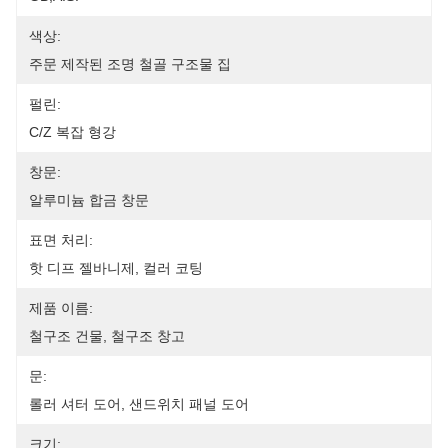
색상:
주문 제작된 조명 철골 구조물 집
펄린:
C/Z 복잡 형강
창문:
알루미늄 합금 창문
표면 처리:
핫 디프 젤바니제, 컬러 코팅
제품 이름:
철구조 건물, 철구조 창고
문:
롤러 셔터 도어, 샌드위치 패널 도어
크기: