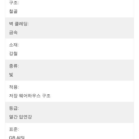
구조:
철골
벽 클레딩:
금속
소재:
강철
종류:
빛
적용:
저장 웨어하우스 구조
등급:
열간 압연강
표준:
GB,AISI