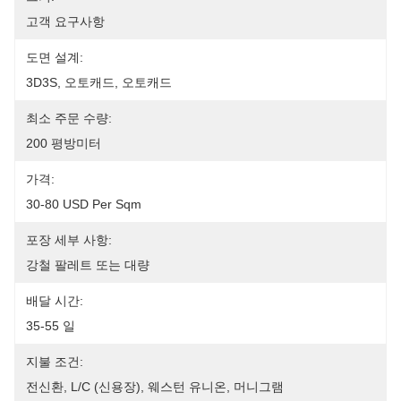
고객 요구사항
도면 설계:
3D3S, 오토캐드, 오토캐드
최소 주문 수량:
200 평방미터
가격:
30-80 USD Per Sqm
포장 세부 사항:
강철 팔레트 또는 대량
배달 시간:
35-55 일
지불 조건:
전신환, L/C (신용장), 웨스턴 유니온, 머니그램