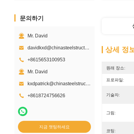
문의하기
Mr. David
davidkxd@chinasteelstructure.cn
상세 정
+8615653100953
원래 장소:
Mr. David
프로파일:
kxdpatrick@chinasteelstructure.cn
기술자:
+8618724756626
그림:
지금 챗팅하세요
코팅: