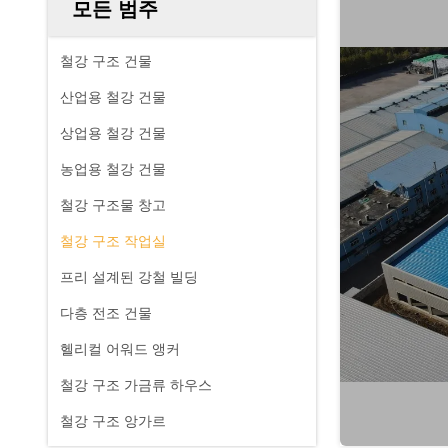
모든 범주
철강 구조 건물
산업용 철강 건물
상업용 철강 건물
농업용 철강 건물
철강 구조물 창고
철강 구조 작업실
프리 설계된 강철 빌딩
다층 전조 건물
헬리컬 어워드 앵커
철강 구조 가금류 하우스
철강 구조 앙가르