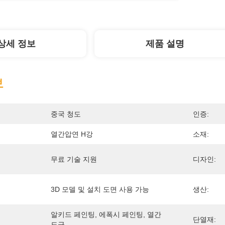
상세 정보
제품 설명
보
중국 청도
인증:
열간압연 H강
소재:
무료 기술 지원
디자인:
3D 모델 및 설치 도면 사용 가능
생산:
알키드 페인팅, 에폭시 페인팅, 열간 
단열재:
도금