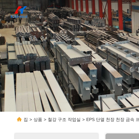
집
>
상품
>
철강 구조 작업실
>
EPS 단열 천장 천장 금속