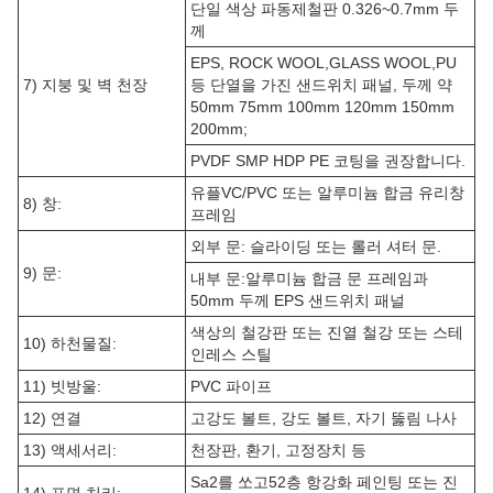
단일 색상 파동제철판 0.326~0.7mm 두
께
EPS, ROCK WOOL,GLASS WOOL,PU
7) 지붕 및 벽 천장
등 단열을 가진 샌드위치 패널, 두께 약
50mm 75mm 100mm 120mm 150mm
200mm;
PVDF SMP HDP PE 코팅을 권장합니다.
유플VC/PVC 또는 알루미늄 합금 유리창
8) 창:
프레임
외부 문: 슬라이딩 또는 롤러 셔터 문.
9) 문:
내부 문:알루미늄 합금 문 프레임과
50mm 두께 EPS 샌드위치 패널
색상의 철강판 또는 진열 철강 또는 스테
10) 하천물질:
인레스 스틸
11) 빗방울:
PVC 파이프
12) 연결
고강도 볼트, 강도 볼트, 자기 뚫림 나사
13) 액세서리:
천장판, 환기, 고정장치 등
Sa2를 쏘고52층 항강화 페인팅 또는 진