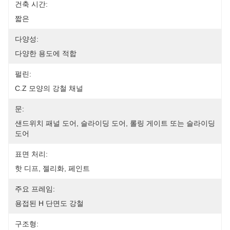
건축 시간:
짧은
다양성:
다양한 용도에 적합
펄린:
C.Z 모양의 강철 채널
문:
샌드위치 패널 도어, 슬라이딩 도어, 롤링 게이트 또는 슬라이딩 
도어
표면 처리:
핫 디프, 젤리화, 페인트
주요 프레임:
용접된 H 단면도 강철
구조형: