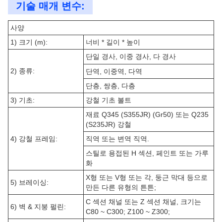
기술 매개 변수:
사양
1) 크기 (m):
너비 * 길이 * 높이
단일 경사, 이중 경사, 다 경사
2) 종류:
단역, 이중역, 다역
단층, 쌍층, 다층
3) 기초:
강철 기초 볼트
재료 Q345 (S355JR) (Gr50) 또는 Q235
(S235JR) 강철
4) 강철 프레임:
직역 또는 변역 직역.
스틸로 용접된 H 섹션, 페인트 또는 가루
화
X형 또는 V형 또는 각, 둥근 막대 등으로
5) 브레이싱:
만든 다른 유형의 튼튼;
C 섹션 채널 또는 Z 섹션 채널, 크기는
6) 벽 & 지붕 펄린:
C80 ~ C300; Z100 ~ Z300;