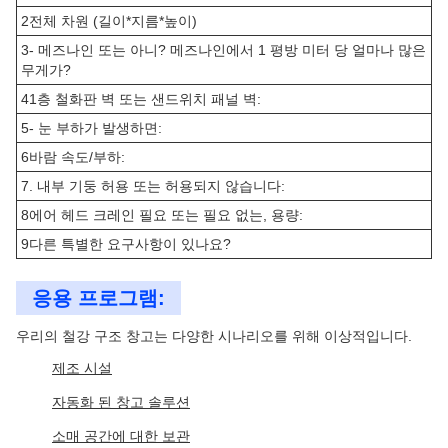
2전체 차원 (길이*지름*높이)
3- 메즈나인 또는 아니? 메즈나인에서 1 평방 미터 당 얼마나 많은
무게가?
41층 철화판 벽 또는 샌드위치 패널 벽:
5- 눈 부하가 발생하면:
6바람 속도/부하:
7. 내부 기둥 허용 또는 허용되지 않습니다:
8에어 헤드 크레인 필요 또는 필요 없는, 용량:
9다른 특별한 요구사항이 있나요?
응용 프로그램:
우리의 철강 구조 창고는 다양한 시나리오를 위해 이상적입니다.
제조 시설
자동화 된 창고 솔루션
소매 공간에 대한 보관