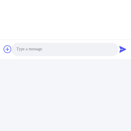
태그:
스틸 프레임 전조 창고
산업용 금속 창고
금속 전공 창고
빠른 연락
주소
Photo
제15번 장지안 도로, 핑두, 칭다오, 산둥
Video Call
Tel
86-156-5310-0953
Audio Call
이메일
davidkxd@chinasteelstructure.cn