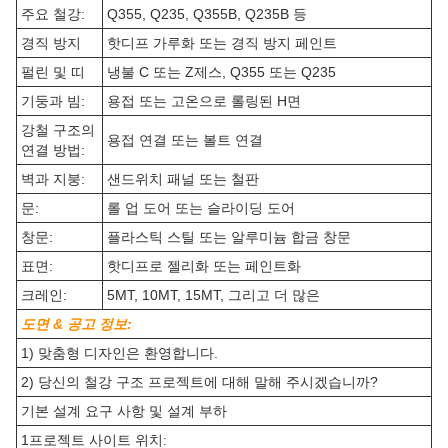
주요 철강:
Q355, Q235, Q355B, Q235B 등
경직 방지
핫디프 가루화 또는 경직 방지 페인트
펄린 및 띠
냉불 C 또는 Z제스, Q355 또는 Q235
기둥과 빔:
용접 또는 고온으로 롤링된 H면
강철 구조의
용접 연결 또는 볼트 연결
연결 방법:
벽과 지붕:
샌드위치 패널 또는 철판
문:
롤 업 도어 또는 슬라이딩 도어
창문:
플라스틱 스틸 또는 알루미늄 합금 창문
표면:
핫디프로 젤리화 또는 페인트화
크레인:
5MT, 10MT, 15MT, 그리고 더 많은
도면 & 공고 정보:
1) 맞춤형 디자인은 환영합니다.
2) 당신의 철강 구조 프로젝트에 대해 말해 주시겠습니까?
기본 설계 요구 사항 및 설계 부하
1프로젝트 사이트 위치: