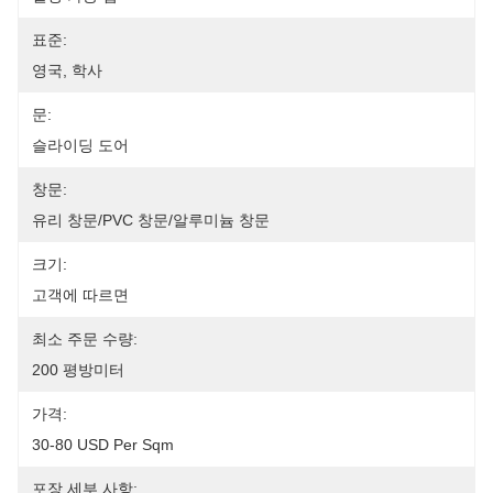
표준:
영국, 학사
문:
슬라이딩 도어
창문:
유리 창문/PVC 창문/알루미늄 창문
크기:
고객에 따르면
최소 주문 수량:
200 평방미터
가격:
30-80 USD Per Sqm
포장 세부 사항: