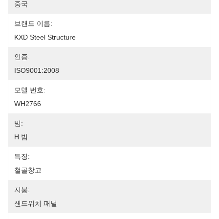
중국
브랜드 이름:
KXD Steel Structure
인증:
ISO9001:2008
모델 번호:
WH2766
빔:
H 빔
특징:
철골창고
지붕:
샌드위치 패널