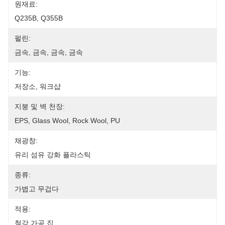
원재료:
Q235B, Q355B
펄린:
금속, 금속, 금속, 금속
기능:
저장소, 워크샵
지붕 및 벽 천장:
EPS, Glass Wool, Rock Wool, PU
채광창:
유리 섬유 강화 플라스틱
종류:
가볍고 무겁다
적용:
철강 가공 집