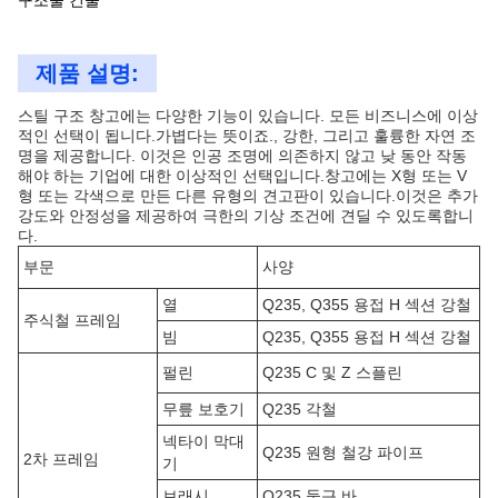
구조물 건물
제품 설명:
스틸 구조 창고에는 다양한 기능이 있습니다. 모든 비즈니스에 이상
적인 선택이 됩니다.가볍다는 뜻이죠., 강한, 그리고 훌륭한 자연 조
명을 제공합니다. 이것은 인공 조명에 의존하지 않고 낮 동안 작동
해야 하는 기업에 대한 이상적인 선택입니다.창고에는 X형 또는 V
형 또는 각색으로 만든 다른 유형의 견고판이 있습니다.이것은 추가
강도와 안정성을 제공하여 극한의 기상 조건에 견딜 수 있도록합니
다.
부문
사양
열
Q235, Q355 용접 H 섹션 강철
주식철 프레임
빔
Q235, Q355 용접 H 섹션 강철
펄린
Q235 C 및 Z 스플린
무릎 보호기
Q235 각철
넥타이 막대
Q235 원형 철강 파이프
2차 프레임
기
브래시
Q235 둥근 바