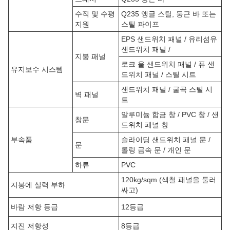
수직 및 수평
Q235 앵글 스틸, 둥근 바 또는
지원
스틸 파이프
EPS 샌드위치 패널 / 유리섬유
샌드위치 패널 /
지붕 패널
로크 울 샌드위치 패널 / 퓨 샌
유지보수 시스템
드위치 패널 / 스틸 시트
샌드위치 패널 / 굴곡 스틸 시
벽 패널
트
알루미늄 합금 창 / PVC 창 / 샌
창문
드위치 패널 창
부속품
슬라이딩 샌드위치 패널 문 /
문
롤링 금속 문 / 개인 문
하류
PVC
120kg/sqm (색철 패널을 둘러
지붕에 실력 부하
싸고)
바람 저항 등급
12등급
지진 저항성
8등급