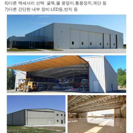
6)다른 액세서리 선택: 굴뚝,물 웅덩이,통풍장치,계단 등

7)다른 간단한 내부 장비:LED등,반지 등