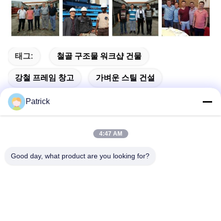
태그:
철골 구조물 워크샵 건물
강철 프레임 창고
가벼운 스틸 건설
Patrick
4:47 AM
빠른 연락
Good day, what product are you looking for?
주소
제15번 장지안 도로, 핑두, 칭다오, 산둥
Tel
86-156-5310-0953