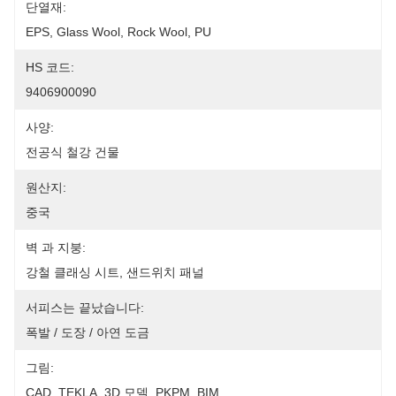
단열재:
EPS, Glass Wool, Rock Wool, PU
HS 코드:
9406900090
사양:
전공식 철강 건물
원산지:
중국
벽 과 지붕:
강철 클래싱 시트, 샌드위치 패널
서피스는 끝났습니다:
폭발 / 도장 / 아연 도금
그림:
CAD, TEKLA, 3D 모델, PKPM, BIM