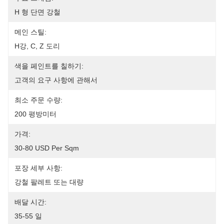
H 형 단면 강철
메인 스틸:
H강, C, Z 도리
색을 페인트를 칠하기:
고객의 요구 사항에 관해서
최소 주문 수량:
200 평방미터
가격:
30-80 USD Per Sqm
포장 세부 사항:
강철 팔레트 또는 대량
배달 시간:
35-55 일