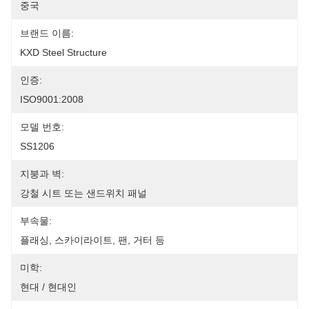
중국
브랜드 이름:
KXD Steel Structure
인증:
ISO9001:2008
모델 번호:
SS1206
지붕과 벽:
강철 시트 또는 샌드위치 패널
부속물:
플래싱, 스카이라이트, 팬, 거터 등
미학:
현대 / 현대인