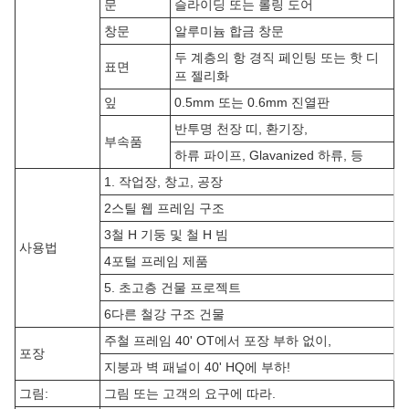
문
슬라이딩 또는 롤링 도어
창문
알루미늄 합금 창문
두 계층의 항 경직 페인팅 또는 핫 디
표면
프 젤리화
잎
0.5mm 또는 0.6mm 진열판
반투명 천장 띠, 환기장,
부속품
하류 파이프, Glavanized 하류, 등
1. 작업장, 창고, 공장
2스틸 웹 프레임 구조
3철 H 기둥 및 철 H 빔
사용법
4포털 프레임 제품
5. 초고층 건물 프로젝트
6다른 철강 구조 건물
주철 프레임 40' OT에서 포장 부하 없이,
포장
지붕과 벽 패널이 40' HQ에 부하!
그림:
그림 또는 고객의 요구에 따라.