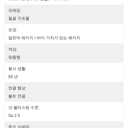
프레임:
철골 구조물
포장:
얇은막 패키지 / 바다 가치가 있는 패키지
색상:
맞춤형
봉사 생활:
50 년
연결 형상:
볼트 연결
샷 블라스팅 수준:
Sa 2.5
주요 프레임: