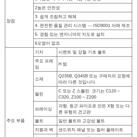
2높은 안전성
3. 쉽게 조립하고 해체
장점
4. 완전한 품질 관리 시스템 --- ISO9001 아래 제조
5. 경험 있는 엔지니어의 지도로 설치
6오염이 없죠.
기지
시멘트 및 강철 기초 볼트
주요 프레
H 빔
임
Q235B, Q345B 또는 구매자의 요청에
소재
따라 다른 것입니다.
C 또는 Z 스플린: 크기는 C120 ~
펄린
C320, Z100 ~ Z200
각형, 둥근 파이프로 만든 X형 또는 다
브레이싱
른 유형의 견고판
주요 부품
볼트
일반 볼트와 고강성 볼트
지붕과 벽
샌드위치 패널 또는 컬러 플레이트