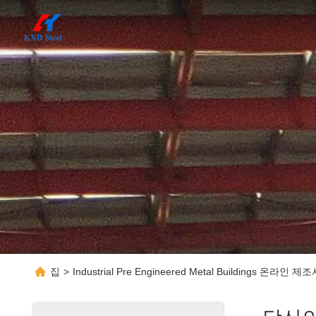
집
>
Industrial Pre Engineered Metal Buildings 온라인 제