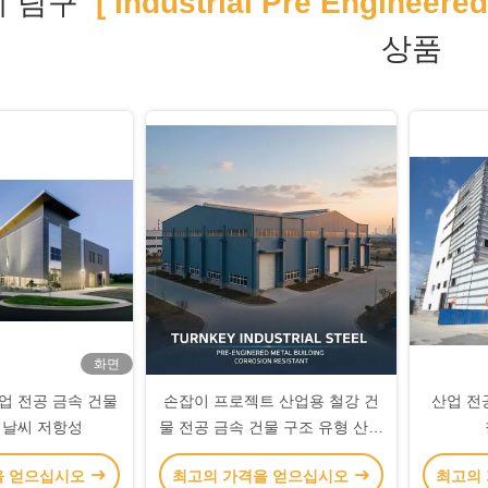
 탐구
[ Industrial Pre Engineered
상품
화면
업 전공 금속 건물
손잡이 프로젝트 산업용 철강 건
산업 전공
 날씨 저항성
물 전공 금속 건물 구조 유형 산업
용 케이스에 설계된 경화 저항성
을 얻으십시오
최고의 가격을 얻으십시오
최고의