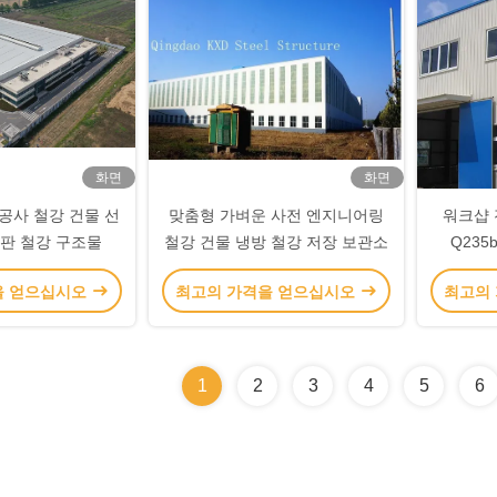
화면
화면
공사 철강 건물 선
맞춤형 가벼운 사전 엔지니어링
워크샵 
스판 철강 구조물
철강 건물 냉방 철강 저장 보관소
Q235
을 얻으십시오
최고의 가격을 얻으십시오
최고의
1
2
3
4
5
6