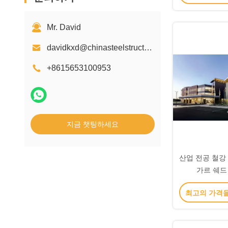
Mr. David
davidkxd@chinasteelstructure.cn
+8615653100953
지금 챗팅하세요
산업 전공 철강
가르 쉐드
최고의 가격