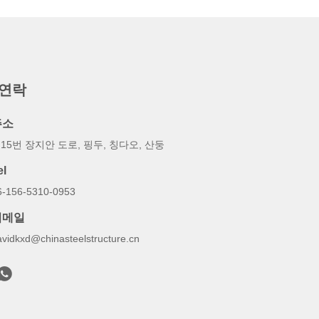
 연락
주소
15번 장지안 도로, 핑두, 칭다오, 산둥
el
6-156-5310-0953
이메일
avidkxd@chinasteelstructure.cn