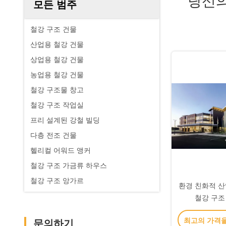
당신의
모든 범주
철강 구조 건물
산업용 철강 건물
상업용 철강 건물
농업용 철강 건물
철강 구조물 창고
철강 구조 작업실
프리 설계된 강철 빌딩
다층 전조 건물
헬리컬 어워드 앵커
철강 구조 가금류 하우스
철강 구조 앙가르
환경 친화적 산
철강 구조
최고의 가격
문의하기