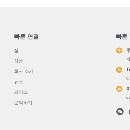
빠른 연결
빠른
집
제
상품
T
회사 소개
8
뉴스
케이스
d
문의하기