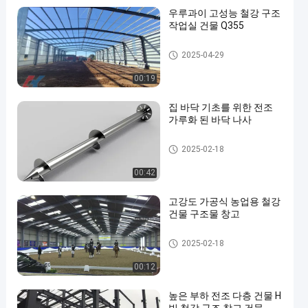
우루과이 고성능 철강 구조
작업실 건물 Q355
철강 구조 작업실
2025-04-29
00:19
en
집 바닥 기초를 위한 전조
가루화 된 바닥 나사
헬리컬 어워드 앵커
2025-02-18
00:42
고강도 가공식 농업용 철강
건물 구조물 창고
농업용 철강 건물
2025-02-18
00:12
높은 부하 전조 다층 건물 H