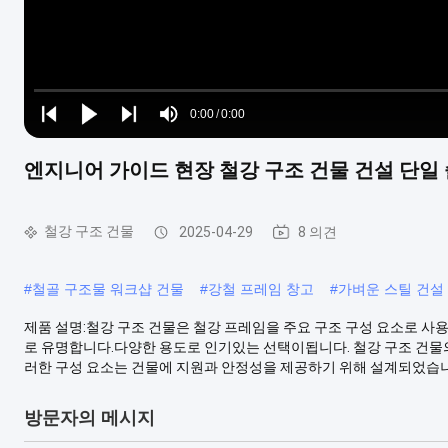
Loaded
:
0%
0:00
/
0:00
Play
Play
Play
Mute
Current
Duration
next
next
엔지니어 가이드 현장 철강 구조 건물 건설 단일
Time
철강 구조 건물
2025-04-29
8 의견
#
철골 구조물 워크샵 건물
#
강철 프레임 창고
#
가벼운 스틸 건설
제품 설명:철강 구조 건물은 철강 프레임을 주요 구조 구성 요소로 사
로 유명합니다.다양한 용도로 인기있는 선택이됩니다. 철강 구조 건물의
러한 구성 요소는 건물에 지원과 안정성을 제공하기 위해 설계되었습니다
방문자의 메시지