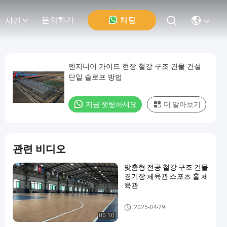
채팅
문의하기
사건
엔지니어 가이드 현장 철강 구조 건물 건설
단일 슬로프 방법
지금 챗팅하세요
더 알아보기
관련 비디오
맞춤형 전공 철강 구조 건물
경기장 체육관 스포츠 홀 체
육관
철강 구조 건물
2025-04-29
00:10