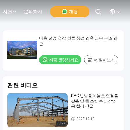
채팅
문의하기
사건
다층 전공 철강 건물 상업 건축 금속 구조 건
물
지금 챗팅하세요
더 알아보기
관련 비디오
PVC 빗방울과 볼트 연결을
갖춘 열 롤 스틸 등급 상업
용 철강 건물
상업용 철강 건물
2025-10-15
00:27