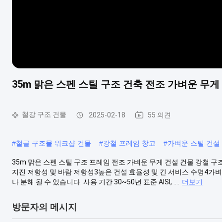
35m 맑은 스펜 스틸 구조 건축 전조 가벼운 무게
철강 구조 건물
2025-02-18
55 의견
#
철골 구조물 워크샵 건물
#
강철 프레임 창고
#
가벼운 스틸 건설
35m 맑은 스펜 스틸 구조 프레임 전조 가벼운 무게 건설 건물 강철 구
지진 저항성 및 바람 저항성3높은 건설 효율성 및 긴 서비스 수명4가벼
나 분해 될 수 있습니다. 사용 기간 30~50년 표준 AISI, ....
더보기
방문자의 메시지