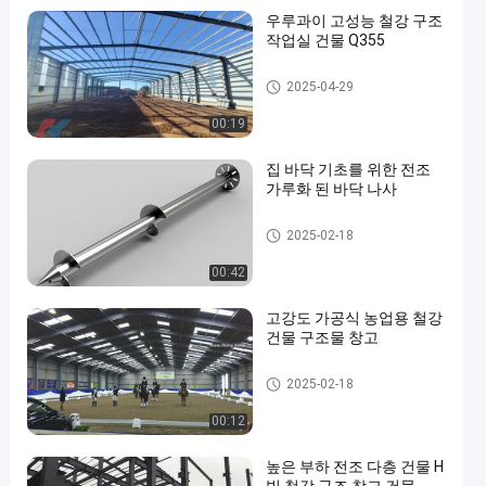
우루과이 고성능 철강 구조
작업실 건물 Q355
철강 구조 작업실
2025-04-29
00:19
집 바닥 기초를 위한 전조
가루화 된 바닥 나사
헬리컬 어워드 앵커
2025-02-18
00:42
고강도 가공식 농업용 철강
건물 구조물 창고
농업용 철강 건물
2025-02-18
00:12
높은 부하 전조 다층 건물 H