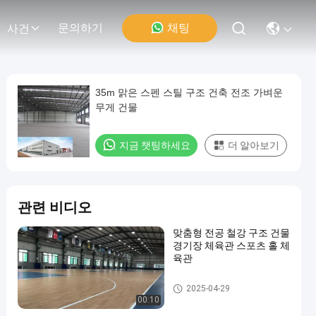
채팅
문의하기
사건
35m 맑은 스펜 스틸 구조 건축 전조 가벼운
무게 건물
지금 챗팅하세요
더 알아보기
관련 비디오
맞춤형 전공 철강 구조 건물
경기장 체육관 스포츠 홀 체
육관
철강 구조 건물
2025-04-29
00:10